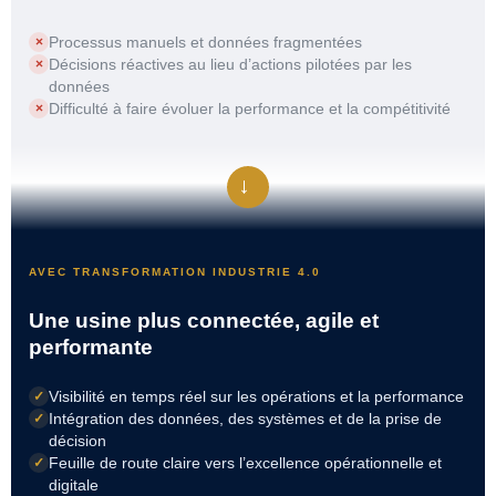
Processus manuels et données fragmentées
×
Décisions réactives au lieu d’actions pilotées par les
×
données
Difficulté à faire évoluer la performance et la compétitivité
×
→
AVEC TRANSFORMATION INDUSTRIE 4.0
Une usine plus connectée, agile et
performante
Visibilité en temps réel sur les opérations et la performance
✓
Intégration des données, des systèmes et de la prise de
✓
décision
Feuille de route claire vers l’excellence opérationnelle et
✓
digitale